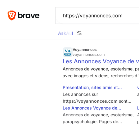
Ask
All
Images
News
Videos
Maps
Goggl
Voyannonces
voyannonces.com
Les Annonces Voyance de v
Annonces de voyance, esoterisme, pa
avec images et videos, recherches d
Presentation, sites amis et
partenaires :)
Les annonces sur
https
://
voyannonces
.
com
sont
proposées aux professionnels de la
Les Annonces Voyance de
voyance, et destinées aux
voyannonces.com, evenements
Annonces de voyance, esoterisme,
particuliers ou aux autres
esoteriques.
parapsychologie. Pages de
professionnels de la voyance,
presentations personnalisees avec
suivant la rubrique choisie.
images et videos, recherches